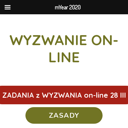
mYear 2020
WYZWANIE ON-
LINE
ZADANIA z WYZWANIA on-line 28 III
ZASADY