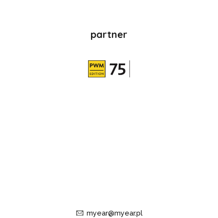
partner
myear@myear.pl