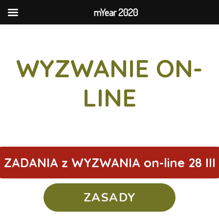
mYear 2020
WYZWANIE ON-
LINE
ZADANIA z WYZWANIA on-line 28 III
ZASADY