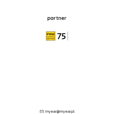
partner
myear@myear.pl